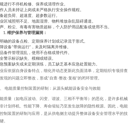
规进行不停机检修、保养或清理作业。
作人员未持证上岗或未严格执行安全操作规程。
备超负荷、超速度、超参数运行。
业区域照明不足、地面湿滑、物料堆放杂乱阻碍通道。
声、粉尘、有毒有害物质超标，个人防护用品配备或使用不当。
维护保养与管理漏洞：
明确的设备点检、定期保养计划或记录流于形式。
障设备“带病运行”，未及时隔离并维修。
品备件管理混乱，使用不合格或替代件。
全警示标识缺失、模糊或错误。
急预案缺失或未定期演练，员工缺乏基本应急处置能力。
业应依据自身设备特点，细化并动态更新此负面清单，定期组织专项排查
发现的问题立即整改，形成“自查-整改-复核”的闭环管理。
、 电能质量控制装置的研制：从源头赋能设备安全与效能
能质量（如电压波动、闪变、谐波、三相不平衡等）的恶化，是许多机械
非计划停机、性能下降、寿命缩短乃至发生故障的隐性根源。因此，电能
控制装置的研制与应用，是从供电侧主动提升整体设备安全管理水平的技
键。