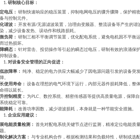
研制核心目标：
定电压：
研制快速响应的稳压装置，抑制电网电压的骤升骤降，保护精
备与控制元件。
化谐波：
开发有源/无源滤波装置，治理由变频器、整流设备等产生的谐
染，减少设备发热、误动作和线路损耗。
衡负荷：
研制三相不平衡调节装置，优化配电系统，避免电机因不平衡
而过热损坏。
障瞬态：
针对雷击、投切操作等引起的瞬态过电压，研制有效的浪涌保
抑制设备。
对设备安全管理的正向促进：
低故障率：
纯净、稳定的电力供应大幅减少了因电源问题引发的设备突
障。
长使用寿命：
设备在理想的电气环境下运行，内部元器件损耗降低，整
命得以延长。
升控制精度：
为PLC、数控系统、精密传感器等提供高质量电源，保障自
系统稳定可靠。
能降耗：
改善功率因数，减少谐波损耗，本身就是一种节能安全措施。
企业应用建议：
展电能质量检测：
首先对配电系统关键节点进行监测，精准定位电能质
题。
制化解决方案：
与专业机构合作，根据检测结果和负载特性，研制或选