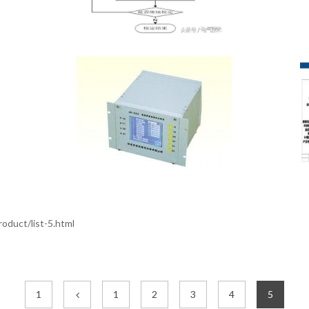
ct/list-5.html
1
1
2
3
4
5